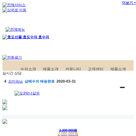
더보기 +
더보기 +
수의소개
제품소개
커뮤니티
고객센터
제품소개
실시간 상담
4
김미숙님
삼베수의
배송완료
2020-03-31
5
김희섭님
삼베수의
배송완료
2020-03-12
6
홍성길님
한지수의
구매완료
2020-03-02
7
고객님
삼베수의
구매완료
2020-02-25
8
한영자님
삼베수의
구매완료
2019-07-11
2,300,000원
2,000,000원