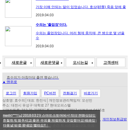
가장 이해 안되는 말이 있었습니다. 호상(好喪) 죽음 앞에 좋
2019.04.03
수의는 '졸업장'이다.
수의는 졸업장입니다. 여러 형제 중치매, 큰 병으로 몇 년을
수
2019.04.03
새로운글
새로운댓글
오시는길
고객센터
효수의가 아침마당 출연 했습니다.
▲ 맨위로
새벽배송 정책 유지하는 이유
효도수의 효 수의! 다시 시작합니다.
수의선택방법 및 요령을 알려드립니다.
로그인
회원가입
PC버전
전화걸기
바로가기
수의 11종 원단시험성적서 취득.
상호명: 효수의│대표: 한진식│개인정보관리책임자: 오선민
주소: 대전시 유성구 대학로 27 현대오피스텔
사업자등록: 312-31-31958│통신판매업: 제2017-대전유성-0415호
ngd_****님 2018.04.23 스마트스토어에서 작성수의는 처음
kore****님 2018.04.19 스마트스토어에서 작성 저렴한 가격에
jess****님 2018.04.19 스마트스토어에서 작성친절하게 상담
kim5****님 2018.04.01 스마트스토어에서 작성 이백이상의
memo****님 2018.03.29 스마트스토어에서 작성 전화상담도
COPYRIGHT(C) 효수의 ALL RIGHT RESERVED.
이용약관
l
개인정보취급방
사보는거라 좋고나쁜건 잘 모르겠지만 봤을때 흠잡을 곳은 안
좋은 수의를 사게 되어 정말 감사감사합니다. 가격이 저렴해서
도해주시고 너무 감사합니다 급했는데 잘 받았습니다 감사합
수의도 많고 시장에서는 부르는게 값인거 같습니다. 적당한 가
친절하게 해주시고 좋은 수의를 저렴하게 구입했어요 배송도
침
보입니다. 그리고 제일 맘에 든건 판매자님과 연락이 잘된다는
걱정을 많이 했는데 수의를 보는 순간 싹 사라졌습니다. 수의
니다~ 많이 판매하세요~~
격에 정말 좋은 물건 같습니다.
다음날 바로 왔네요 빨라요!!