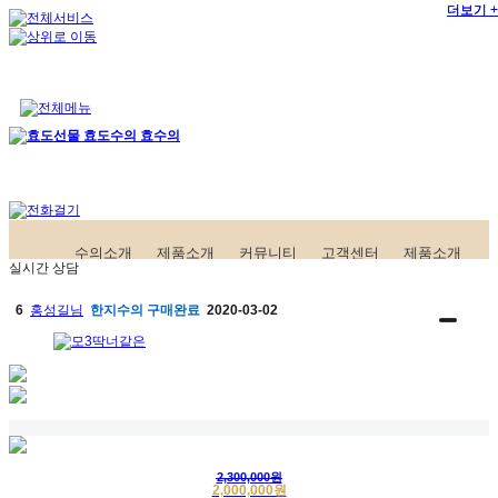
더보기 +
더보기 +
수의소개
제품소개
커뮤니티
고객센터
제품소개
5
김희섭님
삼베수의
배송완료
2020-03-12
실시간 상담
6
홍성길님
한지수의
구매완료
2020-03-02
7
고객님
삼베수의
구매완료
2020-02-25
8
한영자님
삼베수의
구매완료
2019-07-11
1
긴급배송
한지수의
배송완료
2020-04-17
2
익명고객
인견수의
구매완료
2020-04-16
2,300,000원
2,000,000원