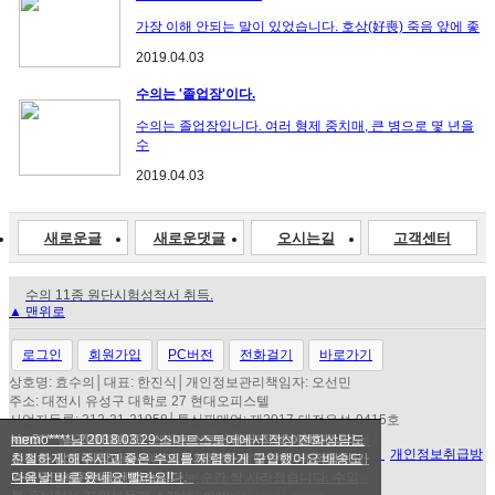
가장 이해 안되는 말이 있었습니다. 호상(好喪) 죽음 앞에 좋
2019.04.03
수의는 '졸업장'이다.
수의는 졸업장입니다. 여러 형제 중치매, 큰 병으로 몇 년을
수
2019.04.03
새로운글
새로운댓글
오시는길
고객센터
수의 11종 원단시험성적서 취득.
▲ 맨위로
효수의가 아침마당 출연 했습니다.
새벽배송 정책 유지하는 이유
효도수의 효 수의! 다시 시작합니다.
로그인
회원가입
PC버전
전화걸기
바로가기
수의선택방법 및 요령을 알려드립니다.
상호명: 효수의│대표: 한진식│개인정보관리책임자: 오선민
주소: 대전시 유성구 대학로 27 현대오피스텔
사업자등록: 312-31-31958│통신판매업: 제2017-대전유성-0415호
ngd_****님 2018.04.23 스마트스토어에서 작성수의는 처음
kore****님 2018.04.19 스마트스토어에서 작성 저렴한 가격에
jess****님 2018.04.19 스마트스토어에서 작성친절하게 상담
kim5****님 2018.04.01 스마트스토어에서 작성 이백이상의
memo****님 2018.03.29 스마트스토어에서 작성 전화상담도
COPYRIGHT(C) 효수의 ALL RIGHT RESERVED.
이용약관
l
개인정보취급방
사보는거라 좋고나쁜건 잘 모르겠지만 봤을때 흠잡을 곳은 안
좋은 수의를 사게 되어 정말 감사감사합니다. 가격이 저렴해서
도해주시고 너무 감사합니다 급했는데 잘 받았습니다 감사합
수의도 많고 시장에서는 부르는게 값인거 같습니다. 적당한 가
친절하게 해주시고 좋은 수의를 저렴하게 구입했어요 배송도
침
보입니다. 그리고 제일 맘에 든건 판매자님과 연락이 잘된다는
걱정을 많이 했는데 수의를 보는 순간 싹 사라졌습니다. 수의
니다~ 많이 판매하세요~~
격에 정말 좋은 물건 같습니다.
다음날 바로 왔네요 빨라요!!