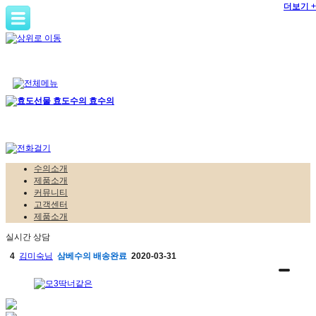
더보기 +
더보기 +
수의소개
제품소개
커뮤니티
고객센터
제품소개
실시간 상담
4
김미숙님
삼베수의
배송완료
2020-03-31
5
김희섭님
삼베수의
배송완료
2020-03-12
6
홍성길님
한지수의
구매완료
2020-03-02