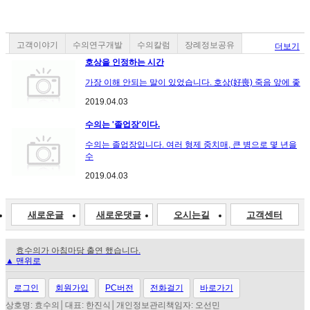
고객이야기
수의연구개발
수의칼럼
장례정보공유
더보기
호상을 인정하는 시간
가장 이해 안되는 말이 있었습니다. 호상(好喪) 죽음 앞에 좋
2019.04.03
수의는 '졸업장'이다.
수의는 졸업장입니다. 여러 형제 중치매, 큰 병으로 몇 년을
수
2019.04.03
새로운글
새로운댓글
오시는길
고객센터
효수의가 아침마당 출연 했습니다.
▲ 맨위로
새벽배송 정책 유지하는 이유
효도수의 효 수의! 다시 시작합니다.
수의선택방법 및 요령을 알려드립니다.
로그인
회원가입
PC버전
전화걸기
바로가기
수의 11종 원단시험성적서 취득.
상호명: 효수의│대표: 한진식│개인정보관리책임자: 오선민